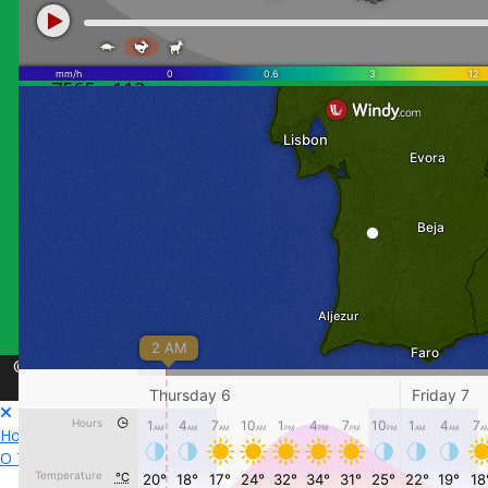
Lugar do
Pombal,
Alvalade
7565 - 112
ALVALADE
alensado@gmail.com
+ 351 269
595 570
© Copyright 2026 . All Rights Reserved ALENSADO CRL
Spectrum Template by
JoomShaper
Home
Organização
Serviços
Culturas
Ambiente
O Tempo