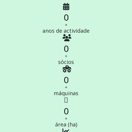
fas
fa-
0
calendar-
alt
+
anos de actividade
fa
0
fa-
+
users
sócios
fas
0
fa-
+
truck-
máquinas
monster
far
fa-
0
map
+
área (ha)
fas