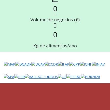
fa-
0
chart-
line
+
Volume de negocios (€)
fab
fa-
0
viadeo
+
Kg de alimentos/ano