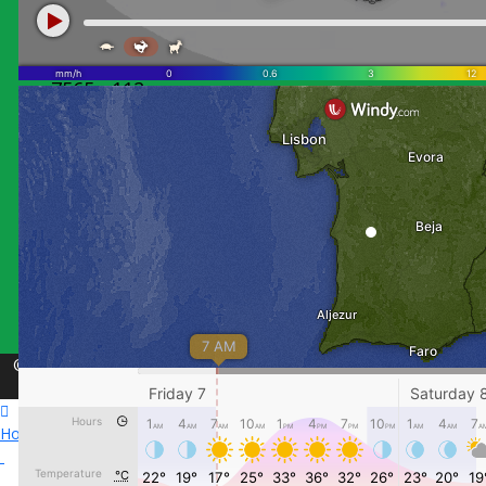
Lugar do
Pombal,
Alvalade
7565 - 112
ALVALADE
alensado@gmail.com
+ 351 269
595 570
© Copyright 2026 . All Rights Reserved ALENSADO CRL
Spectrum Template by
JoomShaper
Home
Organização
Serviços
Culturas
Ambiente
O Tempo