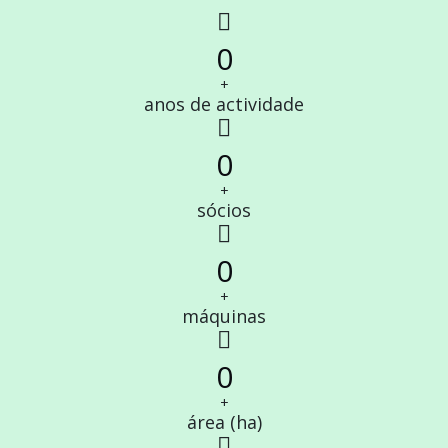
fas
fa-
0
calendar-
alt
+
anos de actividade
fa
fa-
0
users
+
sócios
fas
fa-
0
truck-
monster
+
máquinas
far
fa-
0
map
+
área (ha)
fas