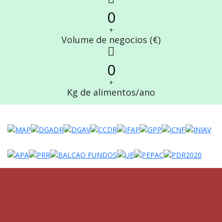
fa-
0
chart-
line
+
Volume de negocios (€)
fab
fa-
0
viadeo
+
Kg de alimentos/ano