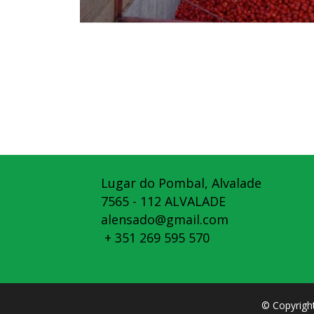
Lugar do Pombal, Alvalade
7565 - 112 ALVALADE
alensado@gmail.com
+ 351 269 595 570
© Copyrigh